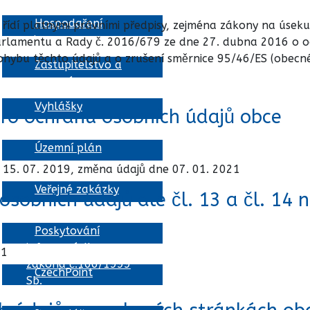
Hospodaření
e řídí platnými právními předpisy, zejména zákony na úse
obce
arlamentu a Rady č. 2016/679 ze dne 27. dubna 2016 o och
ybu těchto údajů a o zrušení směrnice 95/46/ES (obecné 
Zastupitelstvo a
usnesení
Vyhlášky
pro ochranu osobních údajů obce
Územní plán
 15. 07. 2019, změna údajů dne 07. 01. 2021
Veřejné zakázky
sobních údajů dle čl. 13 a čl. 14 n
Poskytování
informací dle
21
zákona č.106/1999
CzechPoint
Sb.