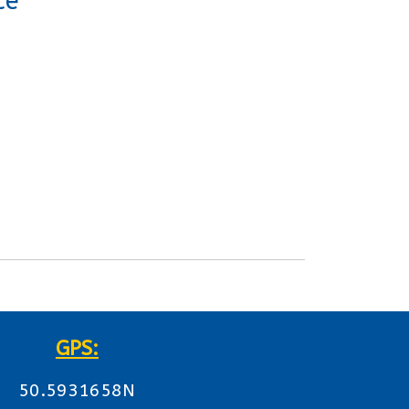
ce
GPS:
50.5931658N