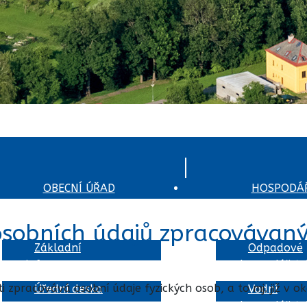
OBECNÍ ÚŘAD
HOSPODÁŘ
sobních údajů zpracovávan
Základní
Odpadové
informace
hospodářstv
i zpracovává osobní údaje fyzických osob, a to mj. již v 
Úřední deska
Vodní
hospodářstv