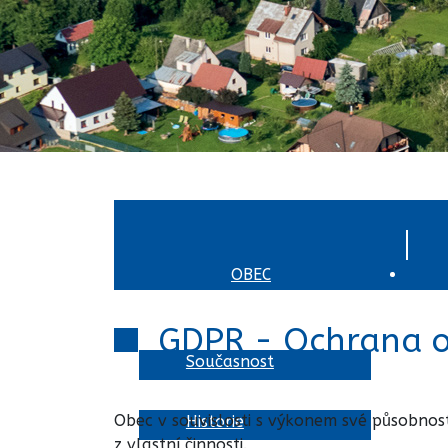
ÚVOD
OBEC
GDPR - Ochrana o
Současnost
Obec v souvislosti s výkonem své působnost
Historie
z vlastní činnosti.