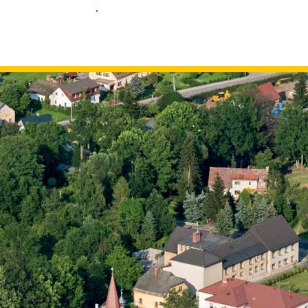
.
.
.
.
.
.
.