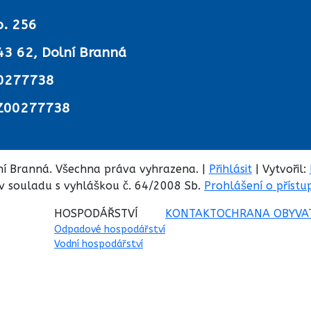
p. 256
43 62, Dolní Branná
0277738
Z00277738
í Branná. Všechna práva vyhrazena. |
Přihlásit
| Vytvořil:
v souladu s vyhláškou č. 64/2008 Sb.
Prohlášení o přístu
HOSPODÁŘSTVÍ
KONTAKT
OCHRANA OBYVA
Odpadové hospodářství
Vodní hospodářství