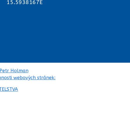
15.5938167E
Petr Holman
pnosti webových stránek:
TELSTVA