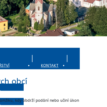
STVÍ
KONTAKT
OCHRANA
ých obcí
OBYVATELSTVA
í
okamžiku, kdy obdrží podání nebo učiní úkon
í