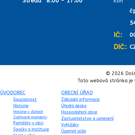
Středa
8:00 - 17:00
č
5
IČ:
0
DIČ:
C
© 2026 Doln
Tato webová stránka je 
ÚVOD
OBEC
OBECNÍ ÚŘAD
Současnost
Základní informace
Historie
Úřední deska
Historie v datech
Hospodaření obce
Zajímavé momenty
Zastupitelstvo a usnesení
Památky v obci
Vyhlášky
Spolky a instituce
Územní plán