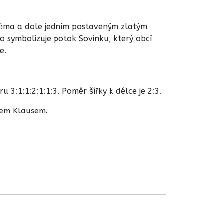
dvěma a dole jedním postaveným zlatým
o symbolizuje potok Sovinku, který obcí
e.
 3:1:1:2:1:1:3. Poměr šířky k délce je 2:3.
vem Klausem.