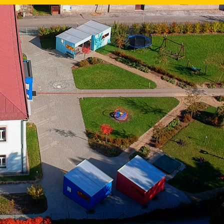
.
.
.
.
.
.
.