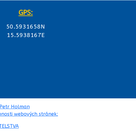
GPS:
50.5931658N
15.5938167E
Petr Holman
pnosti webových stránek:
TELSTVA