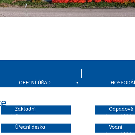
OBECNÍ ÚŘAD
HOSPODÁŘ
ce
Základní
Odpadové
informace
hospodářstv
Úřední deska
Vodní
hospodářstv