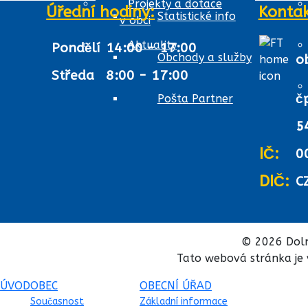
Projekty a dotace
Úřední hodiny:
Kontak
Statistické info
v obci
Aktuality
Pondělí
14:00 - 17:00
Obchody a služby
o
Středa
8:00 - 17:00
č
Pošta Partner
5
IČ:
0
DIČ:
C
© 2026 Doln
Tato webová stránka je 
ÚVOD
OBEC
OBECNÍ ÚŘAD
Současnost
Základní informace