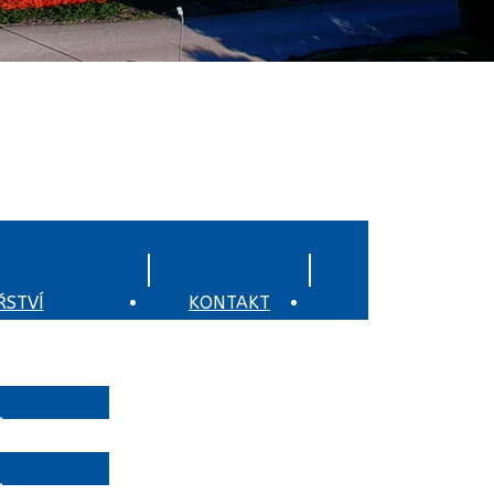
STVÍ
KONTAKT
OCHRANA
OBYVATELSTVA
í
í