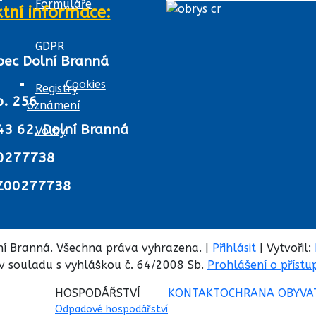
Formuláře
tní informace:
GDPR
bec Dolní Branná
Cookies
Registry
p. 256
oznámení
43 62, Dolní Branná
Volby
0277738
Z00277738
í Branná. Všechna práva vyhrazena. |
Přihlásit
| Vytvořil:
v souladu s vyhláškou č. 64/2008 Sb.
Prohlášení o přístu
HOSPODÁŘSTVÍ
KONTAKT
OCHRANA OBYVA
Odpadové hospodářství