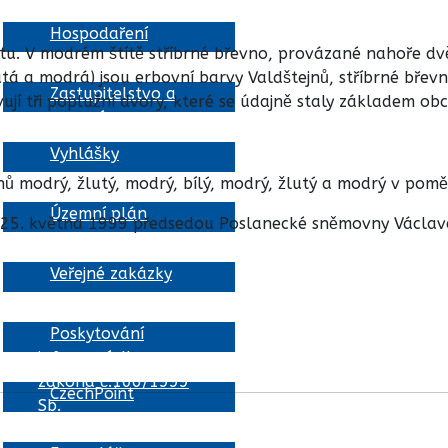
Hospodaření
ítu. V modrém štítě stříbrné břevno, provázané nahoře 
obce
tá a modrá) jsou erbovní barvy Valdštejnů, stříbrné břevn
Zastupitelstvo a
ují tři poplužní dvory, které se údajně staly základem obc
usnesení
Vyhlášky
ů modrý, žlutý, modrý, bílý, modrý, žlutý a modrý v poměru
Územní plán
e 25. května 1999 předsedou Poslanecké sněmovny Václa
Veřejné zakázky
Poskytování
informací dle
zákona č.106/1999
CzechPoint
Sb.