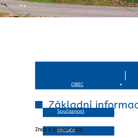
ÚVOD
OBEC
Základní informa
Současnost
Znak a prapor obce
Historie