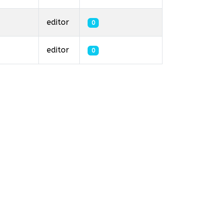
editor
0
editor
0