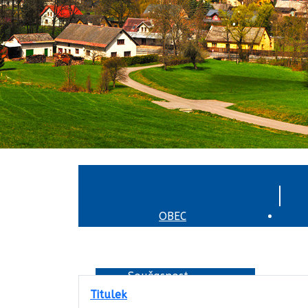
ÚVOD
OBEC
Současnost
Titulek