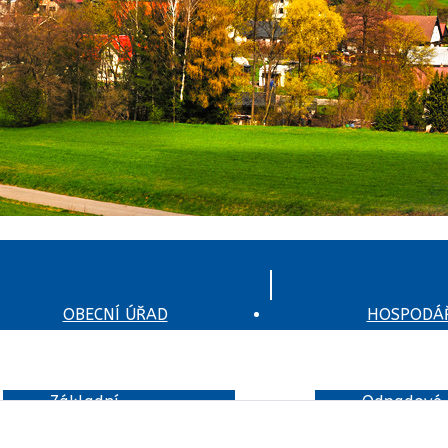
OBECNÍ ÚŘAD
HOSPODÁŘ
Základní
Odpadové
informace
hospodářstv