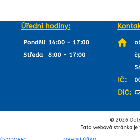
Úřední hodiny:
Kontak
Pondělí
14:00 - 17:00
o
Středa
8:00 - 17:00
č
5
IČ:
0
DIČ:
C
© 2026 Doln
Tato webová stránka je 
ÚVOD
OBEC
OBECNÍ ÚŘAD