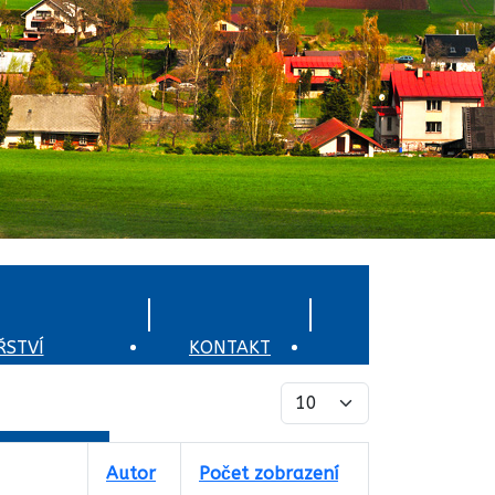
STVÍ
KONTAKT
OCHRANA
Počet zobrazení
OBYVATELSTVA
í
Autor
Počet zobrazení