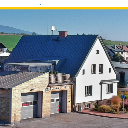
.
.
.
.
.
.