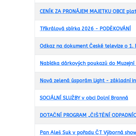
Historie
CENÍK ZA PRONÁJEM MAJETKU OBCE platn
Historie v datech
Památky v obci
Tříkrálová sbírka 2026 - PODĚKOVÁNÍ
Zajímavé
Spolky a instituce
Odkaz na dokument České televize o 1. M
momenty
Sport v obci
Kultura, muzeum
Nabídka dárkových poukazů do Muzejní 
Místní spolky
Fotogalerie
Nová zelená úsporám Light - základní i
Hasiči
Zpravodaj
SOCIÁLNÍ SLUŽBY v obci Dolní Branná
Škola, školka
Mobilní rozhlas
DOTAČNÍ PROGRAM „ČIŠTĚNÍ ODPADNÍC
Základní
Pan Aleš Suk v pořadu ČT Výborná show