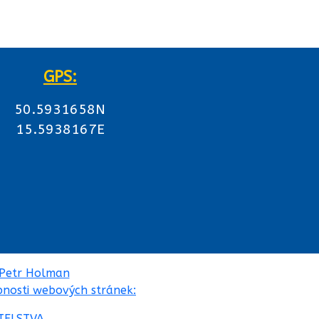
GPS:
50.5931658N
15.5938167E
Petr Holman
pnosti webových stránek:
TELSTVA