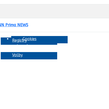
Formuláře
CNN Prima NEWS
GDPR
Cookies
Registry
oznámení
Volby