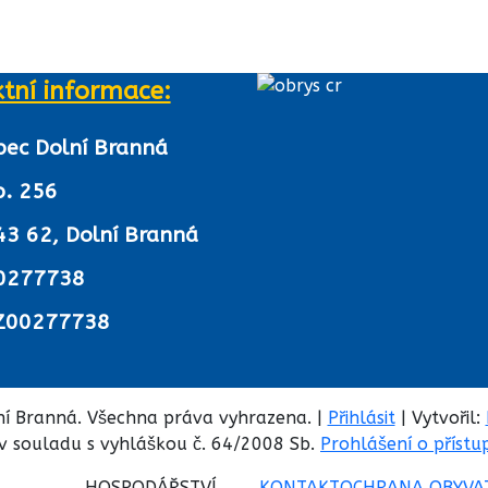
tní informace:
bec Dolní Branná
p. 256
43 62, Dolní Branná
0277738
Z00277738
í Branná. Všechna práva vyhrazena. |
Přihlásit
| Vytvořil:
v souladu s vyhláškou č. 64/2008 Sb.
Prohlášení o přístu
HOSPODÁŘSTVÍ
KONTAKT
OCHRANA OBYVA