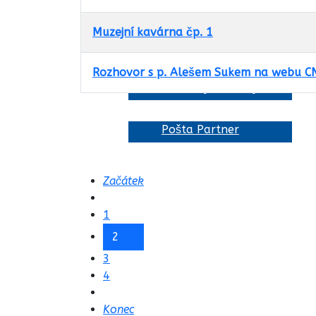
informace
Muzejní kavárna čp. 1
Projekty a dotace
Statistické info
v obci
Rozhovor s p. Alešem Sukem na webu 
Aktuality
Obchody a služby
Pošta Partner
Články
Začátek
1
2
3
4
Konec