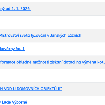
Úřední deska
Vodní
ý od 1. 1. 2026
hospodářstv
Hospodaření
obce
Zastupitelstvo a
istrovství světa lyžování v Janských Lázních
usnesení
Vyhlášky
kavárny čp. 1
Územní plán
nformace ohledně možností získání dotací na výměnu kot
Veřejné zakázky
Poskytování
H VOD U DOMOVNÍCH OBJEKTŮ II“
informací dle
zákona č.106/1999
CzechPoint
 Lucie Výborné
Sb.